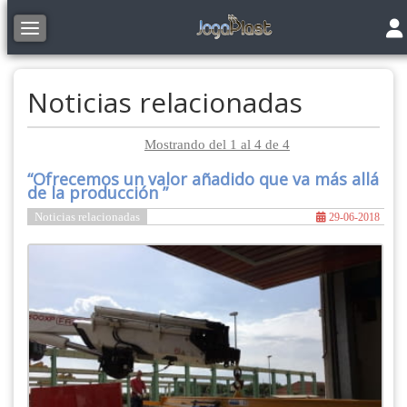
Tog
Toggle navigation
Noticias relacionadas
Mostrando del 1 al 4 de 4
“Ofrecemos un valor añadido que va más allá
de la producción ”
Noticias relacionadas
29-06-2018