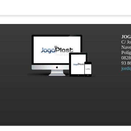
JOG
C/ Jo
Nave
Políg
0828
93 8
jord