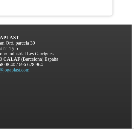
APLAST
an Oró, parcela 39
s nº 4 y 5
ono industrial Les Garrigues.
0
CALAF
(
Barcelona
)
España
68 08 40
/ 696 628 964
i@jogaplast.com