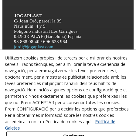
JOGAPLAST
C/ Joan Oró, parcel·la 39
Naus núm. 4 y 5
Polígono industrial Les Garrigues.
08280
CALAF
(Barcelona) España
93 868 08 40 / 696 628 964
jordi@jogaplast.com
Utilitzem cookies pròpies i de tercers per a millorar els nostres
serveis i raons tècniques, per a millorar la teva experiència de
navegació, per a emmagatzemar les teves preferències i,
opcionalment, per a mostrar-te publicitat relacionada amb les
teves preferències mitjançant l'anàlisi dels teus hàbits de
navegació. Hem inclòs algunes opcions de configuració que et
permeten dir-nos exactament les cookies que prefereixes i les
que no. Prem ACCEPTAR per a consentir totes les cookies.
Prem CONFIGURACIÓ per a decidir les opcions que prefereixes.
Per a obtenir més informació sobre les nostres cookies
accedeix a la nostra Política de cookies aquí:
Política de
Galetes
© 08/2026 JOGAPLAST SL. - Tots els drets reservats.