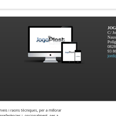
JOG
C/ Jo
Naus
Políg
082
93 8
jord
rveis i raons tècniques, per a millorar
referències i, opcionalment, per a