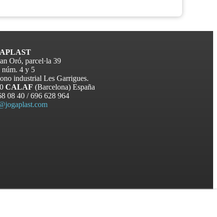
APLAST
an Oró, parcel·la 39
 núm. 4 y 5
ono industrial Les Garrigues.
80
CALAF
(Barcelona) España
68 08 40 / 696 628 964
i@jogaplast.com