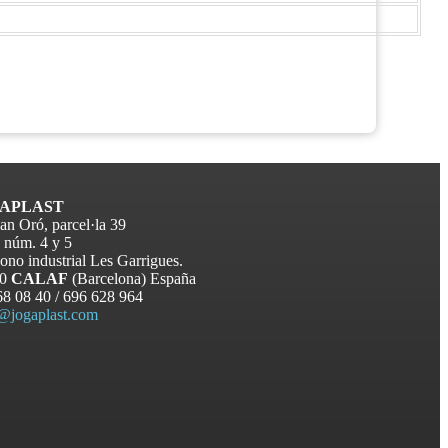
APLAST
an Oró, parcel·la 39
 núm. 4 y 5
ono industrial Les Garrigues.
80
CALAF
(Barcelona) España
68 08 40 / 696 628 964
i@jogaplast.com