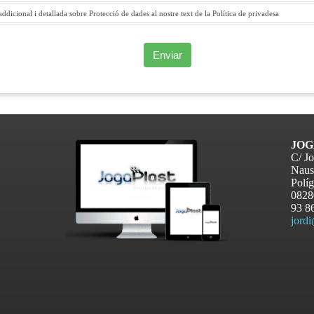
dicional i detallada sobre Protecció de dades al nostre text de la Política de privadesa
Enviar
JOG
C/ Jo
Naus
Políg
082
93 8
jord