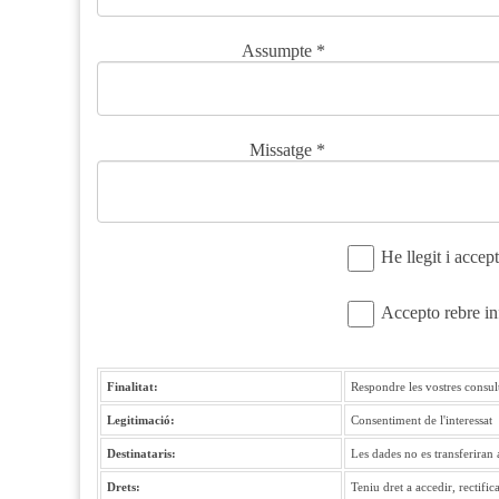
Assumpte
*
Missatge
*
He llegit i accep
Accepto rebre inf
Finalitat:
Respondre les vostres consult
Legitimació:
Consentiment de l'interessat
Destinataris:
Les dades no es transferiran 
Drets:
Teniu dret a accedir, rectific